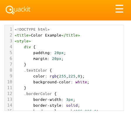
Tog
☰
nav
1
<!DOCTYPE html>
2
<
title
>
Color Example
</
title
>
3
<
style
>
4
div
 {
5
padding
: 
20px
;
6
margin
: 
20px
;
7
    }
8
.textColor
 {
9
color
: 
rgb
(
255
,
225
,
0
);
10
background-color
: 
white
;
11
    }
12
.borderColor
 {
13
border-width
: 
3px
;
14
border-style
: 
solid
;
15
border-color
: 
rgb
(
255
,
225
,
0
);
16
    }
17
.backgroundColor
 {
18
background-color
: 
rgb
(
255
,
225
,
0
);