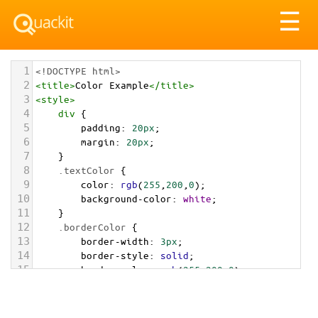
Tog
☰
nav
1
<!DOCTYPE html>
2
<
title
>
Color Example
</
title
>
3
<
style
>
4
div
 {
5
padding
: 
20px
;
6
margin
: 
20px
;
7
    }
8
.textColor
 {
9
color
: 
rgb
(
255
,
200
,
0
);
10
background-color
: 
white
;
11
    }
12
.borderColor
 {
13
border-width
: 
3px
;
14
border-style
: 
solid
;
15
border-color
: 
rgb
(
255
,
200
,
0
);
16
    }
17
.backgroundColor
 {
18
background-color
: 
rgb
(
255
,
200
,
0
);