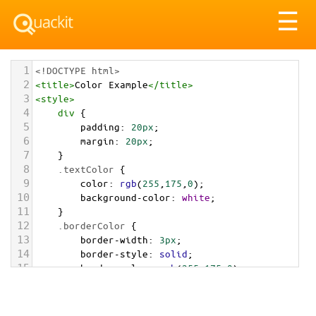
Tog
☰
nav
1
<!DOCTYPE html>
2
<
title
>
Color Example
</
title
>
3
<
style
>
4
div
 {
5
padding
: 
20px
;
6
margin
: 
20px
;
7
    }
8
.textColor
 {
9
color
: 
rgb
(
255
,
175
,
0
);
10
background-color
: 
white
;
11
    }
12
.borderColor
 {
13
border-width
: 
3px
;
14
border-style
: 
solid
;
15
border-color
: 
rgb
(
255
,
175
,
0
);
16
    }
17
.backgroundColor
 {
18
background-color
: 
rgb
(
255
,
175
,
0
);