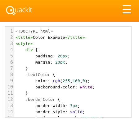
Tog
☰
nav
1
<!DOCTYPE html>
2
<
title
>
Color Example
</
title
>
3
<
style
>
4
div
 {
5
padding
: 
20px
;
6
margin
: 
20px
;
7
    }
8
.textColor
 {
9
color
: 
rgb
(
255
,
160
,
0
);
10
background-color
: 
white
;
11
    }
12
.borderColor
 {
13
border-width
: 
3px
;
14
border-style
: 
solid
;
15
border-color
: 
rgb
(
255
,
160
,
0
);
16
    }
17
.backgroundColor
 {
18
background-color
: 
rgb
(
255
,
160
,
0
);