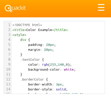
Tog
☰
nav
1
<!DOCTYPE html>
2
<
title
>
Color Example
</
title
>
3
<
style
>
4
div
 {
5
padding
: 
20px
;
6
margin
: 
20px
;
7
    }
8
.textColor
 {
9
color
: 
rgb
(
255
,
140
,
0
);
10
background-color
: 
white
;
11
    }
12
.borderColor
 {
13
border-width
: 
3px
;
14
border-style
: 
solid
;
15
border-color
: 
rgb
(
255
,
140
,
0
);
16
    }
17
.backgroundColor
 {
18
background-color
: 
rgb
(
255
,
140
,
0
);