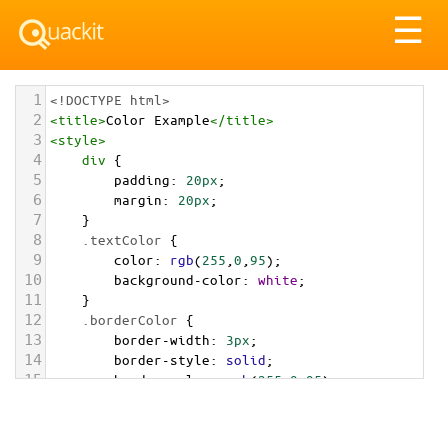
Tog
☰
nav
1
<!DOCTYPE html>
2
<
title
>
Color Example
</
title
>
3
<
style
>
4
div
 {
5
padding
: 
20px
;
6
margin
: 
20px
;
7
    }
8
.textColor
 {
9
color
: 
rgb
(
255
,
0
,
95
);
10
background-color
: 
white
;
11
    }
12
.borderColor
 {
13
border-width
: 
3px
;
14
border-style
: 
solid
;
15
border-color
: 
rgb
(
255
,
0
,
95
);
16
    }
17
.backgroundColor
 {
18
background-color
: 
rgb
(
255
,
0
,
95
);