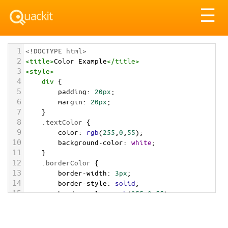
Tog
☰
nav
1
<!DOCTYPE html>
2
<
title
>
Color Example
</
title
>
3
<
style
>
4
div
 {
5
padding
: 
20px
;
6
margin
: 
20px
;
7
    }
8
.textColor
 {
9
color
: 
rgb
(
255
,
0
,
55
);
10
background-color
: 
white
;
11
    }
12
.borderColor
 {
13
border-width
: 
3px
;
14
border-style
: 
solid
;
15
border-color
: 
rgb
(
255
,
0
,
55
);
16
    }
17
.backgroundColor
 {
18
background-color
: 
rgb
(
255
,
0
,
55
);