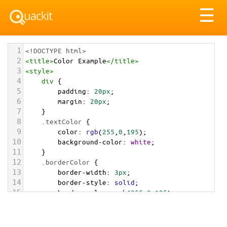
Tog
☰
nav
1
<!DOCTYPE html>
2
<
title
>
Color Example
</
title
>
3
<
style
>
4
div
 {
5
padding
: 
20px
;
6
margin
: 
20px
;
7
    }
8
.textColor
 {
9
color
: 
rgb
(
255
,
0
,
195
);
10
background-color
: 
white
;
11
    }
12
.borderColor
 {
13
border-width
: 
3px
;
14
border-style
: 
solid
;
15
border-color
: 
rgb
(
255
,
0
,
195
);
16
    }
17
.backgroundColor
 {
18
background-color
: 
rgb
(
255
,
0
,
195
);