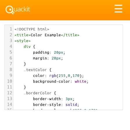
Tog
☰
nav
1
<!DOCTYPE html>
2
<
title
>
Color Example
</
title
>
3
<
style
>
4
div
 {
5
padding
: 
20px
;
6
margin
: 
20px
;
7
    }
8
.textColor
 {
9
color
: 
rgb
(
255
,
0
,
170
);
10
background-color
: 
white
;
11
    }
12
.borderColor
 {
13
border-width
: 
3px
;
14
border-style
: 
solid
;
15
border-color
: 
rgb
(
255
,
0
,
170
);
16
    }
17
.backgroundColor
 {
18
background-color
: 
rgb
(
255
,
0
,
170
);