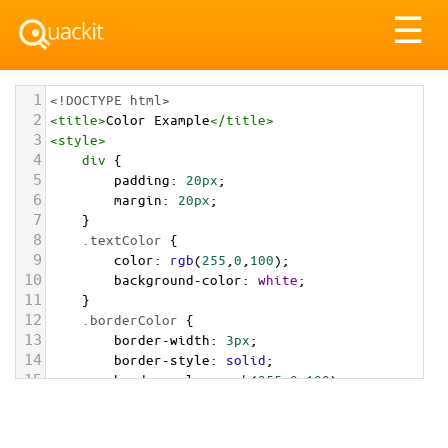
Tog
☰
nav
1
<!DOCTYPE html>
2
<
title
>
Color Example
</
title
>
3
<
style
>
4
div
 {
5
padding
: 
20px
;
6
margin
: 
20px
;
7
    }
8
.textColor
 {
9
color
: 
rgb
(
255
,
0
,
100
);
10
background-color
: 
white
;
11
    }
12
.borderColor
 {
13
border-width
: 
3px
;
14
border-style
: 
solid
;
15
border-color
: 
rgb
(
255
,
0
,
100
);
16
    }
17
.backgroundColor
 {
18
background-color
: 
rgb
(
255
,
0
,
100
);