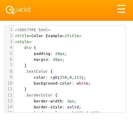
Tog
☰
nav
1
<!DOCTYPE html>
2
<
title
>
Color Example
</
title
>
3
<
style
>
4
div
 {
5
padding
: 
20px
;
6
margin
: 
20px
;
7
    }
8
.textColor
 {
9
color
: 
rgb
(
250
,
0
,
153
);
10
background-color
: 
white
;
11
    }
12
.borderColor
 {
13
border-width
: 
3px
;
14
border-style
: 
solid
;
15
border-color
: 
rgb
(
250
,
0
,
153
);
16
    }
17
.backgroundColor
 {
18
background-color
: 
rgb
(
250
,
0
,
153
);