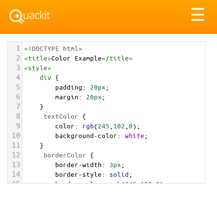
Tog
☰
nav
1
<!DOCTYPE html>
2
<
title
>
Color Example
</
title
>
3
<
style
>
4
div
 {
5
padding
: 
20px
;
6
margin
: 
20px
;
7
    }
8
.textColor
 {
9
color
: 
rgb
(
245
,
102
,
0
);
10
background-color
: 
white
;
11
    }
12
.borderColor
 {
13
border-width
: 
3px
;
14
border-style
: 
solid
;
15
border-color
: 
rgb
(
245
,
102
,
0
);
16
    }
17
.backgroundColor
 {
18
background-color
: 
rgb
(
245
,
102
,
0
);