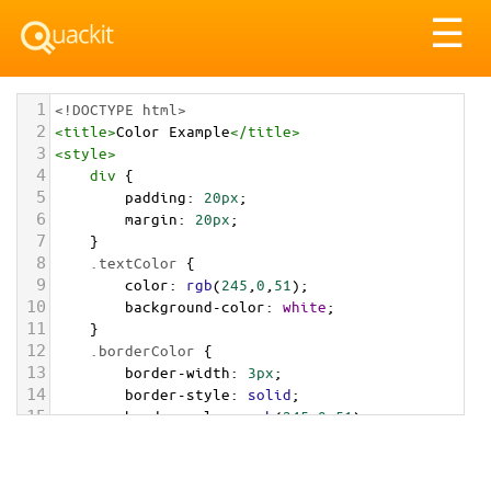
Tog
☰
nav
1
<!DOCTYPE html>
2
<
title
>
Color Example
</
title
>
3
<
style
>
4
div
 {
5
padding
: 
20px
;
6
margin
: 
20px
;
7
    }
8
.textColor
 {
9
color
: 
rgb
(
245
,
0
,
51
);
10
background-color
: 
white
;
11
    }
12
.borderColor
 {
13
border-width
: 
3px
;
14
border-style
: 
solid
;
15
border-color
: 
rgb
(
245
,
0
,
51
);
16
    }
17
.backgroundColor
 {
18
background-color
: 
rgb
(
245
,
0
,
51
);