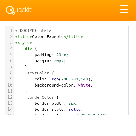
Tog
☰
nav
1
<!DOCTYPE html>
2
<
title
>
Color Example
</
title
>
3
<
style
>
4
div
 {
5
padding
: 
20px
;
6
margin
: 
20px
;
7
    }
8
.textColor
 {
9
color
: 
rgb
(
240
,
230
,
140
);
10
background-color
: 
white
;
11
    }
12
.borderColor
 {
13
border-width
: 
3px
;
14
border-style
: 
solid
;
15
border-color
: 
rgb
(
240
,
230
,
140
);
16
    }
17
.backgroundColor
 {
18
background-color
: 
rgb
(
240
,
230
,
140
);