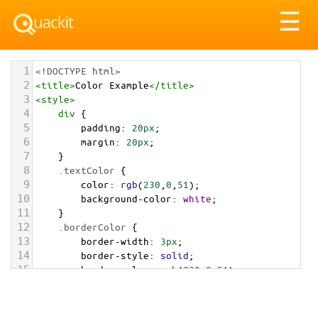
Tog
☰
nav
1
<!DOCTYPE html>
2
<
title
>
Color Example
</
title
>
3
<
style
>
4
div
 {
5
padding
: 
20px
;
6
margin
: 
20px
;
7
    }
8
.textColor
 {
9
color
: 
rgb
(
230
,
0
,
51
);
10
background-color
: 
white
;
11
    }
12
.borderColor
 {
13
border-width
: 
3px
;
14
border-style
: 
solid
;
15
border-color
: 
rgb
(
230
,
0
,
51
);
16
    }
17
.backgroundColor
 {
18
background-color
: 
rgb
(
230
,
0
,
51
);