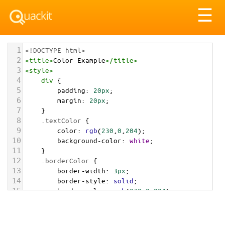
Tog
☰
nav
1
<!DOCTYPE html>
2
<
title
>
Color Example
</
title
>
3
<
style
>
4
div
 {
5
padding
: 
20px
;
6
margin
: 
20px
;
7
    }
8
.textColor
 {
9
color
: 
rgb
(
230
,
0
,
204
);
10
background-color
: 
white
;
11
    }
12
.borderColor
 {
13
border-width
: 
3px
;
14
border-style
: 
solid
;
15
border-color
: 
rgb
(
230
,
0
,
204
);
16
    }
17
.backgroundColor
 {
18
background-color
: 
rgb
(
230
,
0
,
204
);