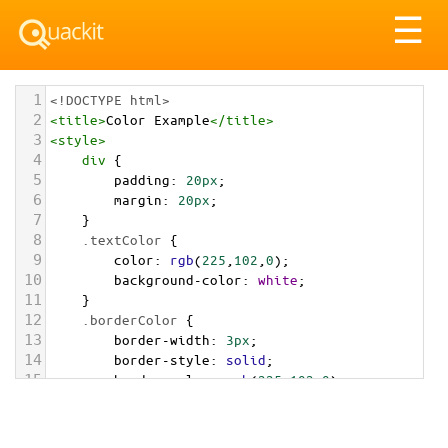
Tog
☰
nav
1
<!DOCTYPE html>
2
<
title
>
Color Example
</
title
>
3
<
style
>
4
div
 {
5
padding
: 
20px
;
6
margin
: 
20px
;
7
    }
8
.textColor
 {
9
color
: 
rgb
(
225
,
102
,
0
);
10
background-color
: 
white
;
11
    }
12
.borderColor
 {
13
border-width
: 
3px
;
14
border-style
: 
solid
;
15
border-color
: 
rgb
(
225
,
102
,
0
);
16
    }
17
.backgroundColor
 {
18
background-color
: 
rgb
(
225
,
102
,
0
);