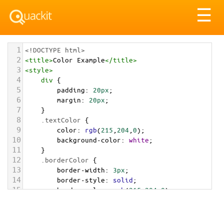
Tog
☰
nav
1
<!DOCTYPE html>
2
<
title
>
Color Example
</
title
>
3
<
style
>
4
div
 {
5
padding
: 
20px
;
6
margin
: 
20px
;
7
    }
8
.textColor
 {
9
color
: 
rgb
(
215
,
204
,
0
);
10
background-color
: 
white
;
11
    }
12
.borderColor
 {
13
border-width
: 
3px
;
14
border-style
: 
solid
;
15
border-color
: 
rgb
(
215
,
204
,
0
);
16
    }
17
.backgroundColor
 {
18
background-color
: 
rgb
(
215
,
204
,
0
);