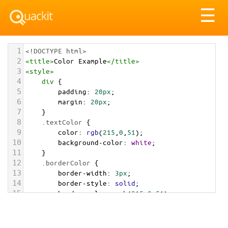
Tog
☰
nav
1
<!DOCTYPE html>
2
<
title
>
Color Example
</
title
>
3
<
style
>
4
div
 {
5
padding
: 
20px
;
6
margin
: 
20px
;
7
    }
8
.textColor
 {
9
color
: 
rgb
(
215
,
0
,
51
);
10
background-color
: 
white
;
11
    }
12
.borderColor
 {
13
border-width
: 
3px
;
14
border-style
: 
solid
;
15
border-color
: 
rgb
(
215
,
0
,
51
);
16
    }
17
.backgroundColor
 {
18
background-color
: 
rgb
(
215
,
0
,
51
);