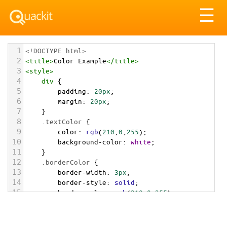
Tog
☰
nav
1
<!DOCTYPE html>
2
<
title
>
Color Example
</
title
>
3
<
style
>
4
div
 {
5
padding
: 
20px
;
6
margin
: 
20px
;
7
    }
8
.textColor
 {
9
color
: 
rgb
(
210
,
0
,
255
);
10
background-color
: 
white
;
11
    }
12
.borderColor
 {
13
border-width
: 
3px
;
14
border-style
: 
solid
;
15
border-color
: 
rgb
(
210
,
0
,
255
);
16
    }
17
.backgroundColor
 {
18
background-color
: 
rgb
(
210
,
0
,
255
);