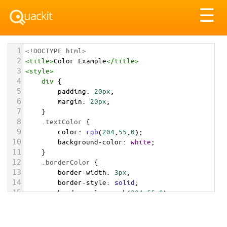
Tog
☰
nav
1
<!DOCTYPE html>
2
<
title
>
Color Example
</
title
>
3
<
style
>
4
div
 {
5
padding
: 
20px
;
6
margin
: 
20px
;
7
    }
8
.textColor
 {
9
color
: 
rgb
(
204
,
55
,
0
);
10
background-color
: 
white
;
11
    }
12
.borderColor
 {
13
border-width
: 
3px
;
14
border-style
: 
solid
;
15
border-color
: 
rgb
(
204
,
55
,
0
);
16
    }
17
.backgroundColor
 {
18
background-color
: 
rgb
(
204
,
55
,
0
);