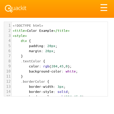
Tog
☰
nav
1
<!DOCTYPE html>
2
<
title
>
Color Example
</
title
>
3
<
style
>
4
div
 {
5
padding
: 
20px
;
6
margin
: 
20px
;
7
    }
8
.textColor
 {
9
color
: 
rgb
(
204
,
45
,
0
);
10
background-color
: 
white
;
11
    }
12
.borderColor
 {
13
border-width
: 
3px
;
14
border-style
: 
solid
;
15
border-color
: 
rgb
(
204
,
45
,
0
);
16
    }
17
.backgroundColor
 {
18
background-color
: 
rgb
(
204
,
45
,
0
);