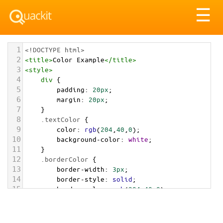
Tog
☰
nav
1
<!DOCTYPE html>
2
<
title
>
Color Example
</
title
>
3
<
style
>
4
div
 {
5
padding
: 
20px
;
6
margin
: 
20px
;
7
    }
8
.textColor
 {
9
color
: 
rgb
(
204
,
40
,
0
);
10
background-color
: 
white
;
11
    }
12
.borderColor
 {
13
border-width
: 
3px
;
14
border-style
: 
solid
;
15
border-color
: 
rgb
(
204
,
40
,
0
);
16
    }
17
.backgroundColor
 {
18
background-color
: 
rgb
(
204
,
40
,
0
);