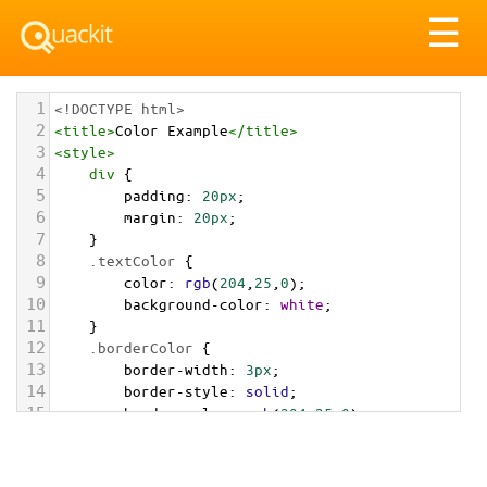
Tog
☰
nav
1
<!DOCTYPE html>
2
<
title
>
Color Example
</
title
>
3
<
style
>
4
div
 {
5
padding
: 
20px
;
6
margin
: 
20px
;
7
    }
8
.textColor
 {
9
color
: 
rgb
(
204
,
25
,
0
);
10
background-color
: 
white
;
11
    }
12
.borderColor
 {
13
border-width
: 
3px
;
14
border-style
: 
solid
;
15
border-color
: 
rgb
(
204
,
25
,
0
);
16
    }
17
.backgroundColor
 {
18
background-color
: 
rgb
(
204
,
25
,
0
);