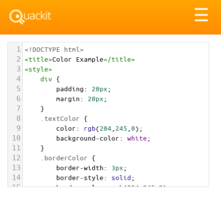
Tog
☰
nav
1
<!DOCTYPE html>
2
<
title
>
Color Example
</
title
>
3
<
style
>
4
div
 {
5
padding
: 
20px
;
6
margin
: 
20px
;
7
    }
8
.textColor
 {
9
color
: 
rgb
(
204
,
245
,
0
);
10
background-color
: 
white
;
11
    }
12
.borderColor
 {
13
border-width
: 
3px
;
14
border-style
: 
solid
;
15
border-color
: 
rgb
(
204
,
245
,
0
);
16
    }
17
.backgroundColor
 {
18
background-color
: 
rgb
(
204
,
245
,
0
);