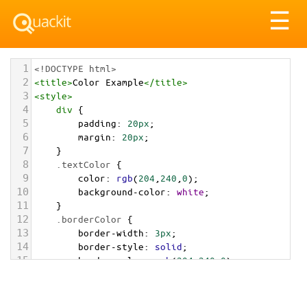
Tog
☰
nav
1
<!DOCTYPE html>
2
<
title
>
Color Example
</
title
>
3
<
style
>
4
div
 {
5
padding
: 
20px
;
6
margin
: 
20px
;
7
    }
8
.textColor
 {
9
color
: 
rgb
(
204
,
240
,
0
);
10
background-color
: 
white
;
11
    }
12
.borderColor
 {
13
border-width
: 
3px
;
14
border-style
: 
solid
;
15
border-color
: 
rgb
(
204
,
240
,
0
);
16
    }
17
.backgroundColor
 {
18
background-color
: 
rgb
(
204
,
240
,
0
);