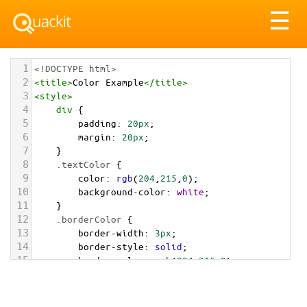
Tog
☰
nav
1
<!DOCTYPE html>
2
<
title
>
Color Example
</
title
>
3
<
style
>
4
div
 {
5
padding
: 
20px
;
6
margin
: 
20px
;
7
    }
8
.textColor
 {
9
color
: 
rgb
(
204
,
215
,
0
);
10
background-color
: 
white
;
11
    }
12
.borderColor
 {
13
border-width
: 
3px
;
14
border-style
: 
solid
;
15
border-color
: 
rgb
(
204
,
215
,
0
);
16
    }
17
.backgroundColor
 {
18
background-color
: 
rgb
(
204
,
215
,
0
);