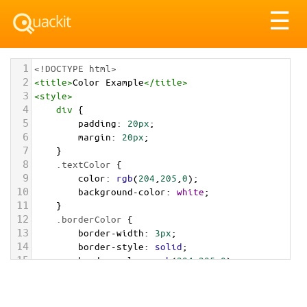
Tog
☰
nav
1
<!DOCTYPE html>
2
<
title
>
Color Example
</
title
>
3
<
style
>
4
div
 {
5
padding
: 
20px
;
6
margin
: 
20px
;
7
    }
8
.textColor
 {
9
color
: 
rgb
(
204
,
205
,
0
);
10
background-color
: 
white
;
11
    }
12
.borderColor
 {
13
border-width
: 
3px
;
14
border-style
: 
solid
;
15
border-color
: 
rgb
(
204
,
205
,
0
);
16
    }
17
.backgroundColor
 {
18
background-color
: 
rgb
(
204
,
205
,
0
);