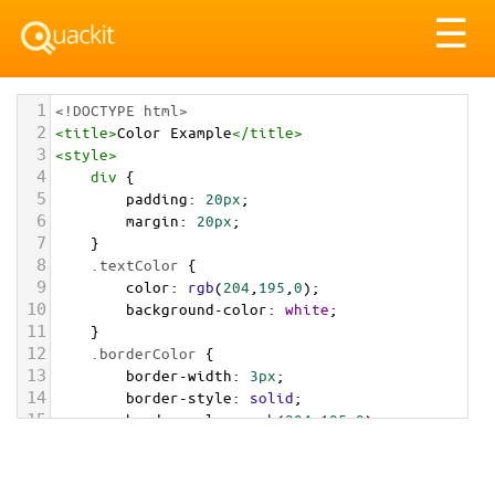
Tog
☰
nav
1
<!DOCTYPE html>
2
<
title
>
Color Example
</
title
>
3
<
style
>
4
div
 {
5
padding
: 
20px
;
6
margin
: 
20px
;
7
    }
8
.textColor
 {
9
color
: 
rgb
(
204
,
195
,
0
);
10
background-color
: 
white
;
11
    }
12
.borderColor
 {
13
border-width
: 
3px
;
14
border-style
: 
solid
;
15
border-color
: 
rgb
(
204
,
195
,
0
);
16
    }
17
.backgroundColor
 {
18
background-color
: 
rgb
(
204
,
195
,
0
);