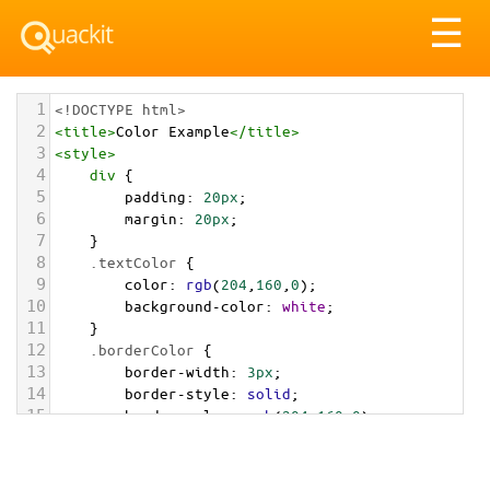
Tog
☰
nav
1
<!DOCTYPE html>
2
<
title
>
Color Example
</
title
>
3
<
style
>
4
div
 {
5
padding
: 
20px
;
6
margin
: 
20px
;
7
    }
8
.textColor
 {
9
color
: 
rgb
(
204
,
160
,
0
);
10
background-color
: 
white
;
11
    }
12
.borderColor
 {
13
border-width
: 
3px
;
14
border-style
: 
solid
;
15
border-color
: 
rgb
(
204
,
160
,
0
);
16
    }
17
.backgroundColor
 {
18
background-color
: 
rgb
(
204
,
160
,
0
);