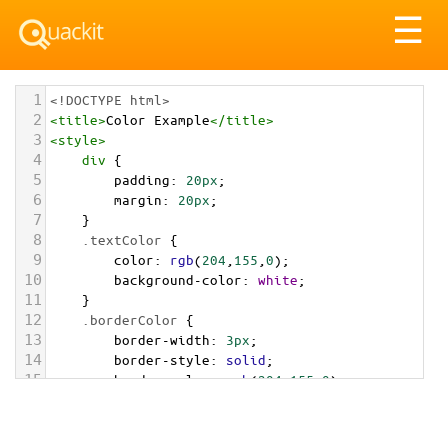
Tog
☰
nav
1
<!DOCTYPE html>
2
<
title
>
Color Example
</
title
>
3
<
style
>
4
div
 {
5
padding
: 
20px
;
6
margin
: 
20px
;
7
    }
8
.textColor
 {
9
color
: 
rgb
(
204
,
155
,
0
);
10
background-color
: 
white
;
11
    }
12
.borderColor
 {
13
border-width
: 
3px
;
14
border-style
: 
solid
;
15
border-color
: 
rgb
(
204
,
155
,
0
);
16
    }
17
.backgroundColor
 {
18
background-color
: 
rgb
(
204
,
155
,
0
);