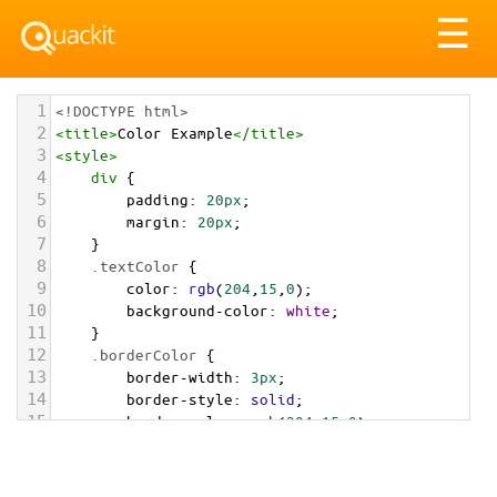
Tog
☰
nav
1
<!DOCTYPE html>
2
<
title
>
Color Example
</
title
>
3
<
style
>
4
div
 {
5
padding
: 
20px
;
6
margin
: 
20px
;
7
    }
8
.textColor
 {
9
color
: 
rgb
(
204
,
15
,
0
);
10
background-color
: 
white
;
11
    }
12
.borderColor
 {
13
border-width
: 
3px
;
14
border-style
: 
solid
;
15
border-color
: 
rgb
(
204
,
15
,
0
);
16
    }
17
.backgroundColor
 {
18
background-color
: 
rgb
(
204
,
15
,
0
);