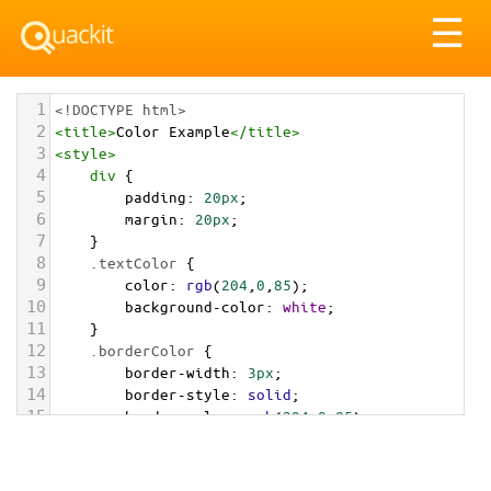
Tog
☰
nav
1
<!DOCTYPE html>
2
<
title
>
Color Example
</
title
>
3
<
style
>
4
div
 {
5
padding
: 
20px
;
6
margin
: 
20px
;
7
    }
8
.textColor
 {
9
color
: 
rgb
(
204
,
0
,
85
);
10
background-color
: 
white
;
11
    }
12
.borderColor
 {
13
border-width
: 
3px
;
14
border-style
: 
solid
;
15
border-color
: 
rgb
(
204
,
0
,
85
);
16
    }
17
.backgroundColor
 {
18
background-color
: 
rgb
(
204
,
0
,
85
);