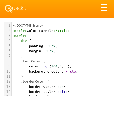
Tog
☰
nav
1
<!DOCTYPE html>
2
<
title
>
Color Example
</
title
>
3
<
style
>
4
div
 {
5
padding
: 
20px
;
6
margin
: 
20px
;
7
    }
8
.textColor
 {
9
color
: 
rgb
(
204
,
0
,
55
);
10
background-color
: 
white
;
11
    }
12
.borderColor
 {
13
border-width
: 
3px
;
14
border-style
: 
solid
;
15
border-color
: 
rgb
(
204
,
0
,
55
);
16
    }
17
.backgroundColor
 {
18
background-color
: 
rgb
(
204
,
0
,
55
);