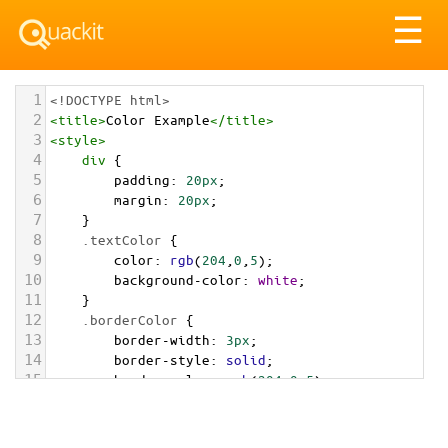
Tog
☰
nav
1
<!DOCTYPE html>
2
<
title
>
Color Example
</
title
>
3
<
style
>
4
div
 {
5
padding
: 
20px
;
6
margin
: 
20px
;
7
    }
8
.textColor
 {
9
color
: 
rgb
(
204
,
0
,
5
);
10
background-color
: 
white
;
11
    }
12
.borderColor
 {
13
border-width
: 
3px
;
14
border-style
: 
solid
;
15
border-color
: 
rgb
(
204
,
0
,
5
);
16
    }
17
.backgroundColor
 {
18
background-color
: 
rgb
(
204
,
0
,
5
);