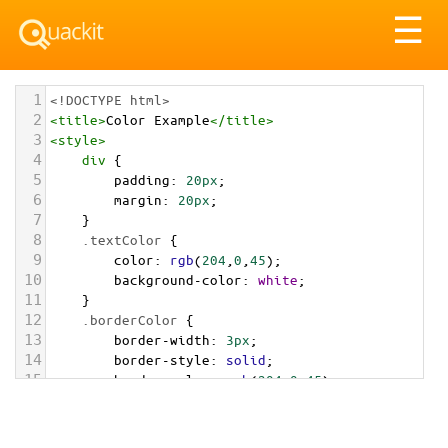
Tog
☰
nav
1
<!DOCTYPE html>
2
<
title
>
Color Example
</
title
>
3
<
style
>
4
div
 {
5
padding
: 
20px
;
6
margin
: 
20px
;
7
    }
8
.textColor
 {
9
color
: 
rgb
(
204
,
0
,
45
);
10
background-color
: 
white
;
11
    }
12
.borderColor
 {
13
border-width
: 
3px
;
14
border-style
: 
solid
;
15
border-color
: 
rgb
(
204
,
0
,
45
);
16
    }
17
.backgroundColor
 {
18
background-color
: 
rgb
(
204
,
0
,
45
);