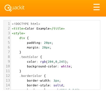
Tog
☰
nav
1
<!DOCTYPE html>
2
<
title
>
Color Example
</
title
>
3
<
style
>
4
div
 {
5
padding
: 
20px
;
6
margin
: 
20px
;
7
    }
8
.textColor
 {
9
color
: 
rgb
(
204
,
0
,
245
);
10
background-color
: 
white
;
11
    }
12
.borderColor
 {
13
border-width
: 
3px
;
14
border-style
: 
solid
;
15
border-color
: 
rgb
(
204
,
0
,
245
);
16
    }
17
.backgroundColor
 {
18
background-color
: 
rgb
(
204
,
0
,
245
);