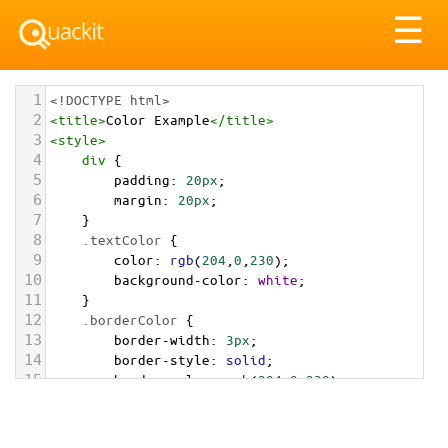
Tog
☰
nav
1
<!DOCTYPE html>
2
<
title
>
Color Example
</
title
>
3
<
style
>
4
div
 {
5
padding
: 
20px
;
6
margin
: 
20px
;
7
    }
8
.textColor
 {
9
color
: 
rgb
(
204
,
0
,
230
);
10
background-color
: 
white
;
11
    }
12
.borderColor
 {
13
border-width
: 
3px
;
14
border-style
: 
solid
;
15
border-color
: 
rgb
(
204
,
0
,
230
);
16
    }
17
.backgroundColor
 {
18
background-color
: 
rgb
(
204
,
0
,
230
);