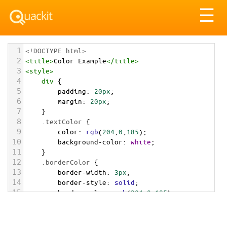
Tog
☰
nav
1
<!DOCTYPE html>
2
<
title
>
Color Example
</
title
>
3
<
style
>
4
div
 {
5
padding
: 
20px
;
6
margin
: 
20px
;
7
    }
8
.textColor
 {
9
color
: 
rgb
(
204
,
0
,
185
);
10
background-color
: 
white
;
11
    }
12
.borderColor
 {
13
border-width
: 
3px
;
14
border-style
: 
solid
;
15
border-color
: 
rgb
(
204
,
0
,
185
);
16
    }
17
.backgroundColor
 {
18
background-color
: 
rgb
(
204
,
0
,
185
);