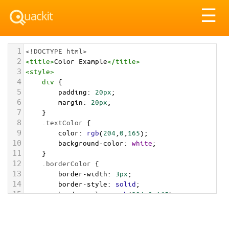
Tog
☰
nav
1
<!DOCTYPE html>
2
<
title
>
Color Example
</
title
>
3
<
style
>
4
div
 {
5
padding
: 
20px
;
6
margin
: 
20px
;
7
    }
8
.textColor
 {
9
color
: 
rgb
(
204
,
0
,
165
);
10
background-color
: 
white
;
11
    }
12
.borderColor
 {
13
border-width
: 
3px
;
14
border-style
: 
solid
;
15
border-color
: 
rgb
(
204
,
0
,
165
);
16
    }
17
.backgroundColor
 {
18
background-color
: 
rgb
(
204
,
0
,
165
);