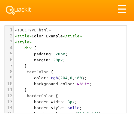
Tog
☰
nav
1
<!DOCTYPE html>
2
<
title
>
Color Example
</
title
>
3
<
style
>
4
div
 {
5
padding
: 
20px
;
6
margin
: 
20px
;
7
    }
8
.textColor
 {
9
color
: 
rgb
(
204
,
0
,
160
);
10
background-color
: 
white
;
11
    }
12
.borderColor
 {
13
border-width
: 
3px
;
14
border-style
: 
solid
;
15
border-color
: 
rgb
(
204
,
0
,
160
);
16
    }
17
.backgroundColor
 {
18
background-color
: 
rgb
(
204
,
0
,
160
);