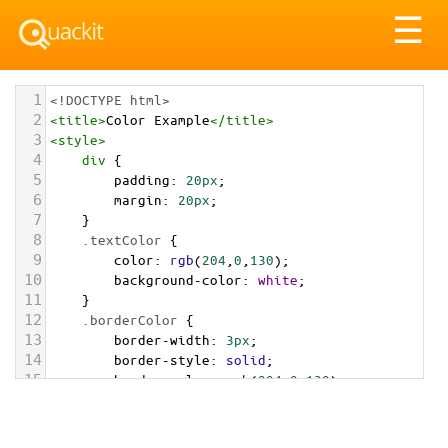
Tog
☰
nav
1
<!DOCTYPE html>
2
<
title
>
Color Example
</
title
>
3
<
style
>
4
div
 {
5
padding
: 
20px
;
6
margin
: 
20px
;
7
    }
8
.textColor
 {
9
color
: 
rgb
(
204
,
0
,
130
);
10
background-color
: 
white
;
11
    }
12
.borderColor
 {
13
border-width
: 
3px
;
14
border-style
: 
solid
;
15
border-color
: 
rgb
(
204
,
0
,
130
);
16
    }
17
.backgroundColor
 {
18
background-color
: 
rgb
(
204
,
0
,
130
);