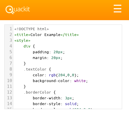
Tog
☰
nav
1
<!DOCTYPE html>
2
<
title
>
Color Example
</
title
>
3
<
style
>
4
div
 {
5
padding
: 
20px
;
6
margin
: 
20px
;
7
    }
8
.textColor
 {
9
color
: 
rgb
(
204
,
0
,
0
);
10
background-color
: 
white
;
11
    }
12
.borderColor
 {
13
border-width
: 
3px
;
14
border-style
: 
solid
;
15
border-color
: 
rgb
(
204
,
0
,
0
);
16
    }
17
.backgroundColor
 {
18
background-color
: 
rgb
(
204
,
0
,
0
);