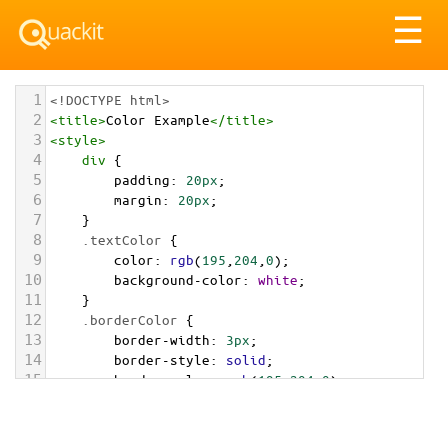
Tog
☰
nav
1
<!DOCTYPE html>
2
<
title
>
Color Example
</
title
>
3
<
style
>
4
div
 {
5
padding
: 
20px
;
6
margin
: 
20px
;
7
    }
8
.textColor
 {
9
color
: 
rgb
(
195
,
204
,
0
);
10
background-color
: 
white
;
11
    }
12
.borderColor
 {
13
border-width
: 
3px
;
14
border-style
: 
solid
;
15
border-color
: 
rgb
(
195
,
204
,
0
);
16
    }
17
.backgroundColor
 {
18
background-color
: 
rgb
(
195
,
204
,
0
);