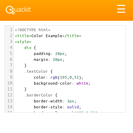
Tog
☰
nav
1
<!DOCTYPE html>
2
<
title
>
Color Example
</
title
>
3
<
style
>
4
div
 {
5
padding
: 
20px
;
6
margin
: 
20px
;
7
    }
8
.textColor
 {
9
color
: 
rgb
(
195
,
0
,
51
);
10
background-color
: 
white
;
11
    }
12
.borderColor
 {
13
border-width
: 
3px
;
14
border-style
: 
solid
;
15
border-color
: 
rgb
(
195
,
0
,
51
);
16
    }
17
.backgroundColor
 {
18
background-color
: 
rgb
(
195
,
0
,
51
);