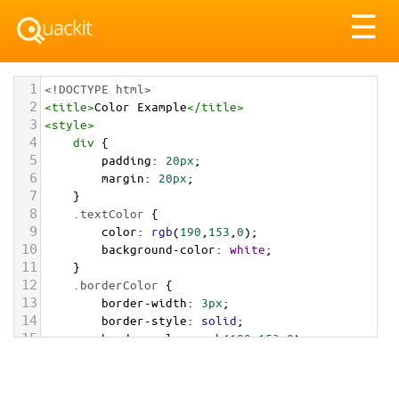
Tog
☰
nav
1
<!DOCTYPE html>
2
<
title
>
Color Example
</
title
>
3
<
style
>
4
div
 {
5
padding
: 
20px
;
6
margin
: 
20px
;
7
    }
8
.textColor
 {
9
color
: 
rgb
(
190
,
153
,
0
);
10
background-color
: 
white
;
11
    }
12
.borderColor
 {
13
border-width
: 
3px
;
14
border-style
: 
solid
;
15
border-color
: 
rgb
(
190
,
153
,
0
);
16
    }
17
.backgroundColor
 {
18
background-color
: 
rgb
(
190
,
153
,
0
);