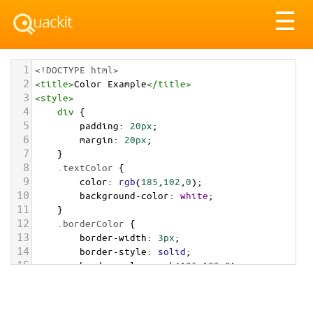
Tog
☰
nav
1
<!DOCTYPE html>
2
<
title
>
Color Example
</
title
>
3
<
style
>
4
div
 {
5
padding
: 
20px
;
6
margin
: 
20px
;
7
    }
8
.textColor
 {
9
color
: 
rgb
(
185
,
102
,
0
);
10
background-color
: 
white
;
11
    }
12
.borderColor
 {
13
border-width
: 
3px
;
14
border-style
: 
solid
;
15
border-color
: 
rgb
(
185
,
102
,
0
);
16
    }
17
.backgroundColor
 {
18
background-color
: 
rgb
(
185
,
102
,
0
);