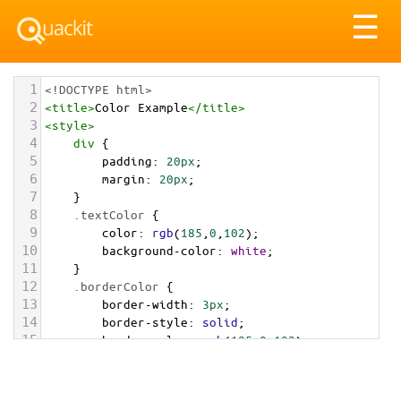
Tog
☰
nav
1
<!DOCTYPE html>
2
<
title
>
Color Example
</
title
>
3
<
style
>
4
div
 {
5
padding
: 
20px
;
6
margin
: 
20px
;
7
    }
8
.textColor
 {
9
color
: 
rgb
(
185
,
0
,
102
);
10
background-color
: 
white
;
11
    }
12
.borderColor
 {
13
border-width
: 
3px
;
14
border-style
: 
solid
;
15
border-color
: 
rgb
(
185
,
0
,
102
);
16
    }
17
.backgroundColor
 {
18
background-color
: 
rgb
(
185
,
0
,
102
);