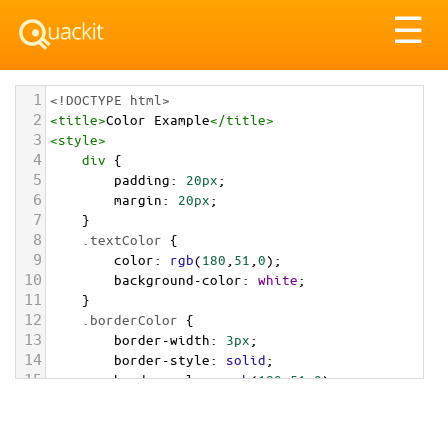
Tog
☰
nav
1
<!DOCTYPE html>
2
<
title
>
Color Example
</
title
>
3
<
style
>
4
div
 {
5
padding
: 
20px
;
6
margin
: 
20px
;
7
    }
8
.textColor
 {
9
color
: 
rgb
(
180
,
51
,
0
);
10
background-color
: 
white
;
11
    }
12
.borderColor
 {
13
border-width
: 
3px
;
14
border-style
: 
solid
;
15
border-color
: 
rgb
(
180
,
51
,
0
);
16
    }
17
.backgroundColor
 {
18
background-color
: 
rgb
(
180
,
51
,
0
);