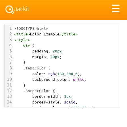
Tog
☰
nav
1
<!DOCTYPE html>
2
<
title
>
Color Example
</
title
>
3
<
style
>
4
div
 {
5
padding
: 
20px
;
6
margin
: 
20px
;
7
    }
8
.textColor
 {
9
color
: 
rgb
(
180
,
204
,
0
);
10
background-color
: 
white
;
11
    }
12
.borderColor
 {
13
border-width
: 
3px
;
14
border-style
: 
solid
;
15
border-color
: 
rgb
(
180
,
204
,
0
);
16
    }
17
.backgroundColor
 {
18
background-color
: 
rgb
(
180
,
204
,
0
);